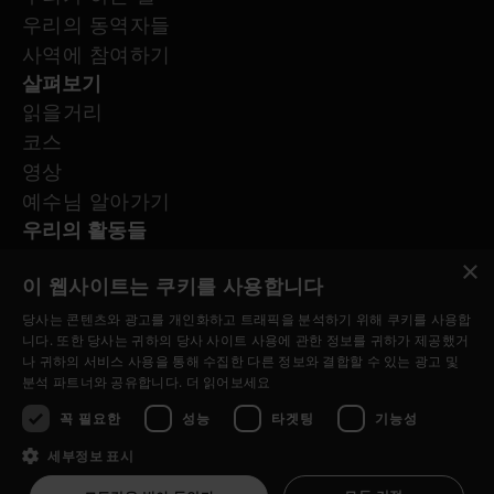
우리의 동역자들
사역에 참여하기
살펴보기
읽을거리
코스
영상
예수님 알아가기
우리의 활동들
기도해주세요
×
이 웹사이트는 쿠키를 사용합니다
문의하기
저희를 팔로우 해 주세요.
당사는 콘텐츠와 광고를 개인화하고 트래픽을 분석하기 위해 쿠키를 사용합
니다. 또한 당사는 귀하의 당사 사이트 사용에 관한 정보를 귀하가 제공했거
나 귀하의 서비스 사용을 통해 수집한 다른 정보와 결합할 수 있는 광고 및
분석 파트너와 공유합니다.
더 읽어보세요
꼭 필요한
성능
타겟팅
기능성
세부정보 표시
© Copyright 2026 kr.Jesus.net
개인정보보호정책
쿠키 정책