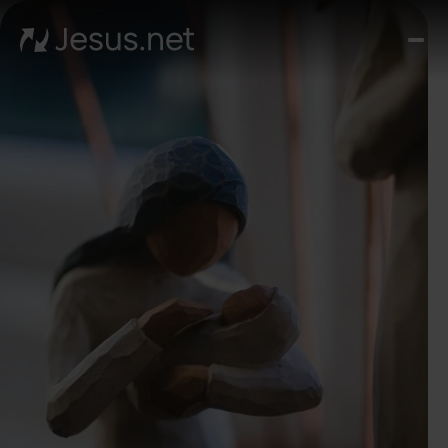
질
문
과
대
답
예
수
님
나
의
삶
영
상
코
스