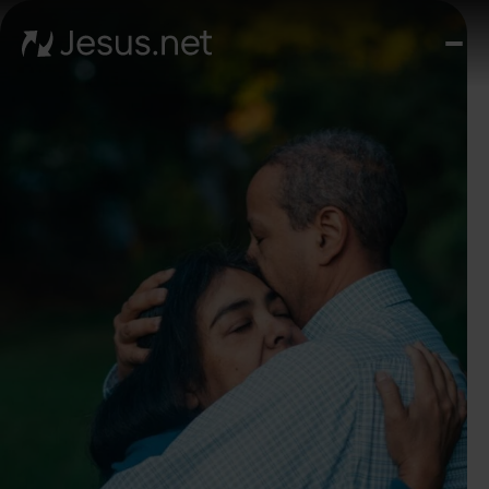
질
문
과
대
답
예
수
님
나
의
삶
영
상
코
스