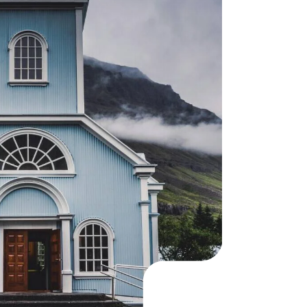
KO
Korean
MG
Malagas
MM
Burmes
NL
Dutch
NL
Flemish
NO
Norwegi
PT
Portugue
RO
Romania
RU
Russian
SV
Swedish
TA
Tamil
TH
Thai
TL
Tagalog
TL
Taglish
TR
Turkish
UK
Ukrainian
UR
Urdu