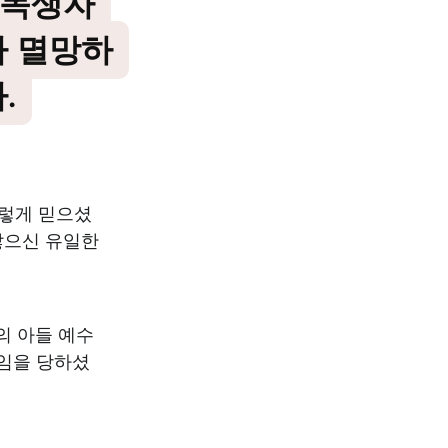
 독생자
다 멸망하
.
그렇게 믿으셨
않으신 유일한
의 아들 예수
임을 당하셨