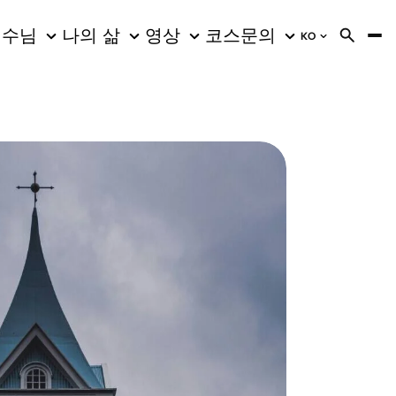
예수님
나의 삶
영상
코스
문의
KO
AR
Arabic
CS
Czech
DE
German
EN
English
ES
Spanish
FA
Farsi
FR
French
HI
Hindi
HI
English (I
HU
Hungaria
HY
Armenia
ID
Bahasa
IT
Italian
JA
Japanese